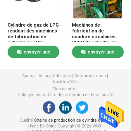
Machines de fabrication de cylindre de LPG
Cylindre de gaz de LPG
Machines de
rendant des machines
fabrication de
Machine de soudure de cylindre de LPG
de fabrication de
soudure circulaires
cylindre de LPG
380V de cylindre de
complètement
LPG
envoyer une
envoyer une
Four de revêtement de poudre de LPG
automatiques
demande
demande
Machine de grenaillage de cylindre de LPG
Aperçu
Au sujet de nous
Contactez-nous
Desktop Site
Conducteur de redresseur de Decoiler
Plan du site
Politique en matière de protection de la vie privée
Équilibrant et perlant la machine
Qualité
Chaîne de production de cylindre de LPG
Machine à laver de cylindre
Usine De Chine.Copyright © 2026 WUXI