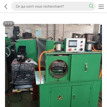
1
/
1