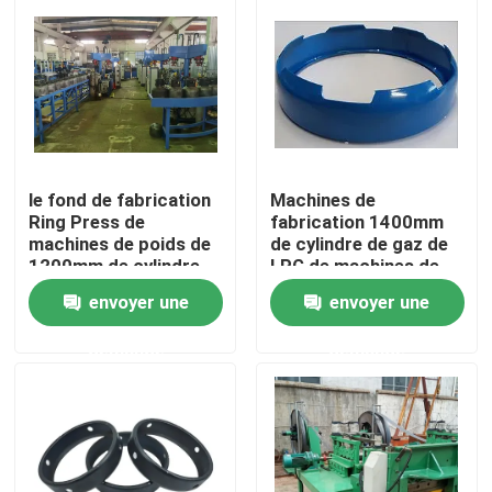
A propos de nous
Visite d'usine
le fond de fabrication
Machines de
Contrôle de la qualité
Ring Press de
fabrication 1400mm
machines de poids de
de cylindre de gaz de
1200mm de cylindre
LPG de machines de
nouvelles
courant de LPG
projet de cylindre clés
envoyer une
envoyer une
en main de LPG
Tous les cas
demande
demande
Demande de soumission
Chaîne de production de cylindre de LPG