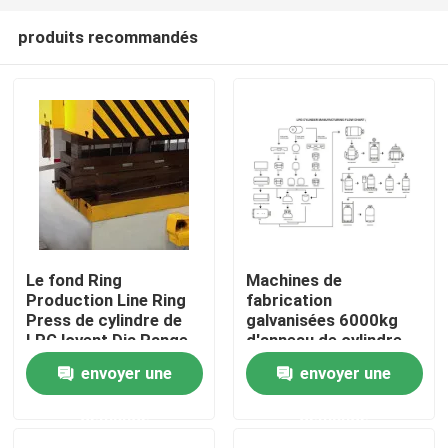
produits recommandés
Le fond Ring
Machines de
Production Line Ring
fabrication
Aperçu
Press de cylindre de
galvanisées 6000kg
LPG lovent Dia Range
d'anneau de cylindre
intérieure 460-540mm
inférieur en acier de
envoyer une
envoyer une
Produits
LPG
demande
demande
Vidéos