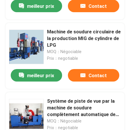
meilleur prix
Contact
Machine de soudure circulaire de
la production MIG de cylindre de
LPG
MOQ：Négociable
Prix：negotiable
meilleur prix
Contact
Aperçu
Système de piste de vue par la
machine de soudure
Produits
complètement automatique de
corps de cylindre de gaz du laser
MOQ：Négociable
LPG
Vidéos
Prix：negotiable