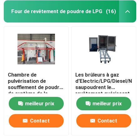
Four de revêtement de poudre de LPG
(16)
Chambre de
Les brûleurs à gaz
pulvérisation de
d'Electric/LPG/Diesel/Natu
soufflement de poudre
saupoudrent le
de système de la
revêtement guérissant
poussière 380V/50HZ
Oven For Metal Coating
meilleur prix
meilleur prix
accrochant donnant le
mode
Contact
Contact