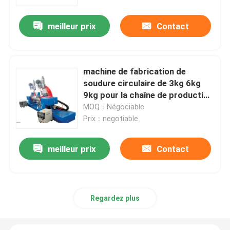
meilleur prix
Contact
A propos de nous
Visite d'usine
machine de fabrication de
soudure circulaire de 3kg 6kg
Contrôle de la qualité
9kg pour la chaîne de production
de cylindre de LPG
MOQ：Négociable
Prix：negotiable
nouvelles
meilleur prix
Contact
Tous les cas
Demande de soumission
Regardez plus
Chaîne de production de cylindre de LPG