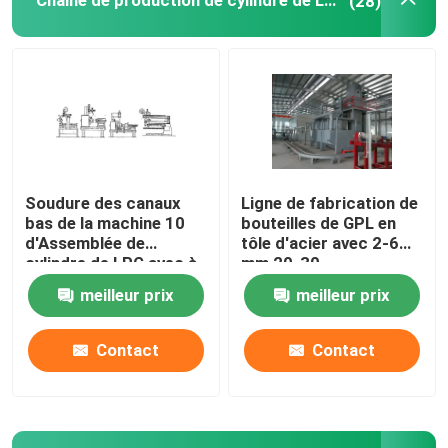
Chaîne de production de cylindre de LPG
(28)
Machine de presse d'étirage profond
Machine d'essai de fuite d'air
Machine de clapet de cylindre
Soudure des canaux
Ligne de fabrication de
bas de la machine 10
bouteilles de GPL en
Machine d'essai hydrostatique de cylindre
d'Assemblée de
tôle d'acier avec 2-6
cylindre de LPG avec à
mm 20-30
télécommande
bouteilles/min
meilleur prix
meilleur prix
Four à recuire
Contact
Contact
Groupe électrogène diesel
Bouteille de gaz liquéfié