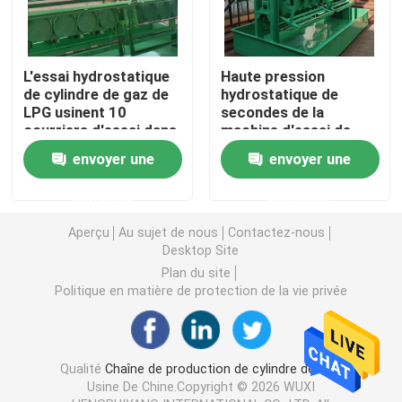
Machines de fabrication de cylindre de LPG
L'essai hydrostatique
Haute pression
de cylindre de gaz de
hydrostatique de
Machine de soudure de cylindre de LPG
LPG usinent 10
secondes de la
courriers d'essai dans
machine d'essai de
le cadre
fabrication de cylindre
envoyer une
envoyer une
Four de revêtement de poudre de LPG
de LPG 30-120
demande
demande
Machine de grenaillage de cylindre de LPG
Aperçu
Au sujet de nous
Contactez-nous
Desktop Site
Conducteur de redresseur de Decoiler
Plan du site
Politique en matière de protection de la vie privée
Équilibrant et perlant la machine
Qualité
Chaîne de production de cylindre de LPG
Machine à laver de cylindre
Usine De Chine.Copyright © 2026 WUXI