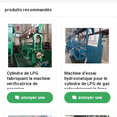
produits recommandés
Cylindre de LPG
Machine d'essai
fabriquant la machine
hydrostatique pour le
Aperçu
vérificatrice de
cylindre de LPG de gaz
pression
refourbissant la ligne
hydrostatique de
envoyer une
envoyer une
Produits
Revalidation
demande
demande
Vidéos