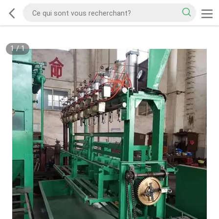
1
/
1