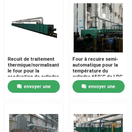
Recuit de traitement
Four à recuire semi-
thermique/normalisant
automatique pour la
le four pour la
température du
production de cylindre
cylindre 650°C de LPG
de gaz de LPG
de la chambre
envoyer une
envoyer une
Aperçu
demande
demande
Produits
Vidéos