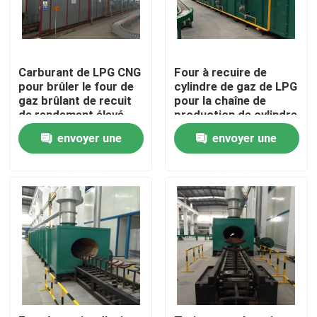
A propos de nous
Carburant de LPG CNG
Four à recuire de
Visite d'usine
pour brûler le four de
cylindre de gaz de LPG
gaz brûlant de recuit
pour la chaîne de
de rendement élevé
production de cylindre
de LPG
Contrôle de la qualité
envoyer une
envoyer une
demande
demande
nouvelles
Tous les cas
Demande de soumission
Chaîne de production de cylindre de LPG