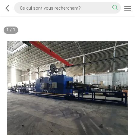
1
/
1