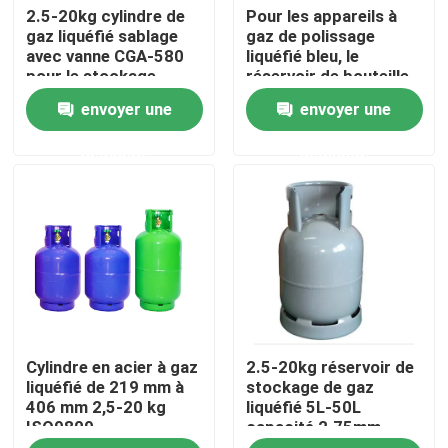
2.5-20kg cylindre de
Pour les appareils à
gaz liquéfié sablage
gaz de polissage
avec vanne CGA-580
liquéfié bleu, le
A propos de nous
pour le stockage
réservoir de bouteille
15Mpa-30Mpa CGA-
envoyer une
envoyer une
580 CGA-660
Visite d'usine
demande
demande
Contrôle de la qualité
nouvelles
Tous les cas
Cylindre en acier à gaz
2.5-20kg réservoir de
Demande de soumission
liquéfié de 219 mm à
stockage de gaz
406 mm 2,5-20 kg
liquéfié 5L-50L
ISO9809
capacité 2.75mm-
Chaîne de production de cylindre de LPG
3.45mm