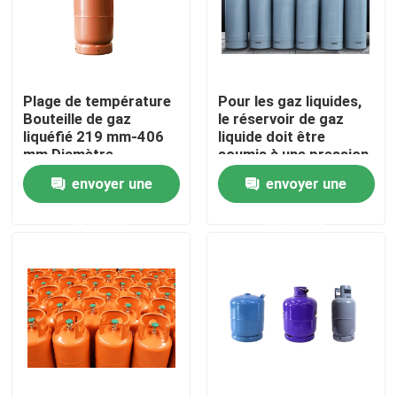
Plage de température
Pour les gaz liquides,
Bouteille de gaz
le réservoir de gaz
liquéfié 219 mm-406
liquide doit être
mm Diamètre
soumis à une pression
extérieur 5L-50L
d'environ 1 kPa.
envoyer une
envoyer une
demande
demande
Aperçu
Produits
Vidéos