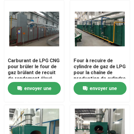
A propos de nous
Visite d'usine
Contrôle de la qualité
Carburant de LPG CNG
Four à recuire de
pour brûler le four de
cylindre de gaz de LPG
gaz brûlant de recuit
pour la chaîne de
nouvelles
de rendement élevé
production de cylindre
de LPG
envoyer une
envoyer une
Tous les cas
demande
demande
Demande de soumission
Chaîne de production de cylindre de LPG