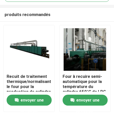
produits recommandés
Recuit de traitement
Four à recuire semi-
Aperçu
thermique/normalisant
automatique pour la
le four pour la
température du
production de cylindre
cylindre 650°C de LPG
Produits
de gaz de LPG
de la chambre
envoyer une
envoyer une
demande
demande
Vidéos