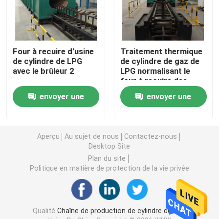
Machines de fabrication de cylindre de LPG
Four à recuire d'usine
Traitement thermique
Machine de soudure de cylindre de LPG
de cylindre de LPG
de cylindre de gaz de
avec le brûleur 2
LPG normalisant le
four à recuire des
Four de revêtement de poudre de LPG
applications
envoyer une
envoyer une
industrielles
demande
demande
Machine de grenaillage de cylindre de LPG
Aperçu
Au sujet de nous
Contactez-nous
Desktop Site
Conducteur de redresseur de Decoiler
Plan du site
Politique en matière de protection de la vie privée
Équilibrant et perlant la machine
Machine à laver de cylindre
Qualité
Chaîne de production de cylindre de LPG