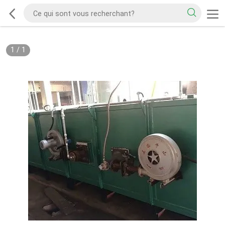
1
/
1