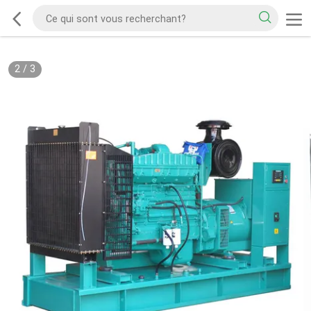
2
/
3