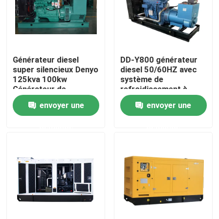
A propos de nous
Visite d'usine
Générateur diesel
DD-Y800 générateur
super silencieux Denyo
diesel 50/60HZ avec
125kva 100kw
système de
Générateur de
refroidissement à
Contrôle de la qualité
puissance
l'eau ISO9001
envoyer une
envoyer une
nouvelles
demande
demande
Tous les cas
Demande de soumission
Chaîne de production de cylindre de LPG