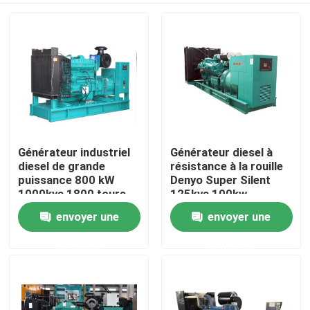
Générateur industriel
Générateur diesel à
diesel de grande
résistance à la rouille
puissance 800 kW
Denyo Super Silent
1000kva 1800 tours
125kva 100kw
par minute avec
envoyer une
envoyer une
Aperçu
moteur Farmous
demande
demande
Produits
Vidéos