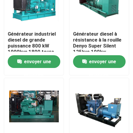
Générateur industriel
Générateur diesel à
diesel de grande
résistance à la rouille
puissance 800 kW
Denyo Super Silent
1000kva 1800 tours
125kva 100kw
par minute avec
envoyer une
envoyer une
moteur Farmous
demande
demande
Aperçu
Produits
Vidéos