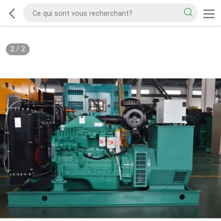
2
/
2