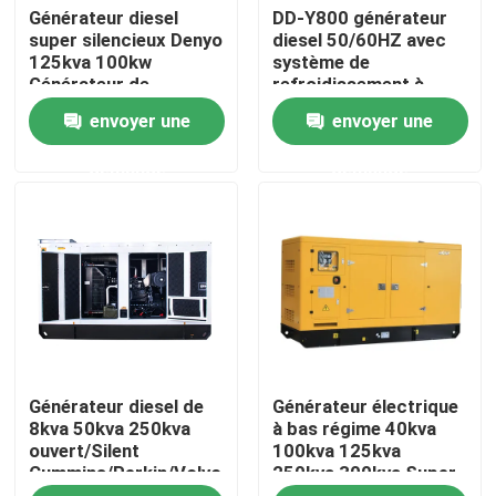
Générateur diesel
DD-Y800 générateur
super silencieux Denyo
diesel 50/60HZ avec
125kva 100kw
système de
A propos de nous
Générateur de
refroidissement à
puissance
l'eau ISO9001
envoyer une
envoyer une
Visite d'usine
demande
demande
Contrôle de la qualité
nouvelles
Tous les cas
Générateur diesel de
Générateur électrique
Demande de soumission
8kva 50kva 250kva
à bas régime 40kva
ouvert/Silent
100kva 125kva
Cummins/Perkin/Volvo
250kva 300kva Super
Chaîne de production de cylindre de LPG
silencieux